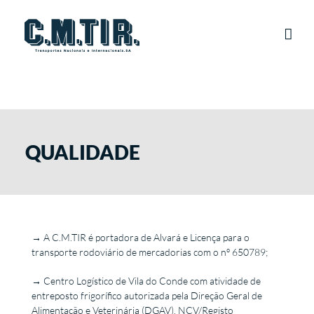
Skip
to
content
QUALIDADE
→
A C.M.TIR é portadora de Alvará e Licença para o
transporte rodoviário de mercadorias com o nº 650789;
→
Centro Logístico de Vila do Conde com atividade de
entreposto frigorífico autorizada pela Direção Geral de
Alimentação e Veterinária (DGAV), NCV/Registo