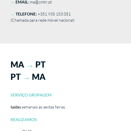
→
EMAIL:
ma@cmtir.pt
→
TELEFONE:
+351 935 153 051
(Chamada para rede móvel nacional)
MA
→
PT
PT
→
MA
SERVIÇO GRUPAGEM
semanais ás sextas feiras.
Saídas
REALIZAMOS: