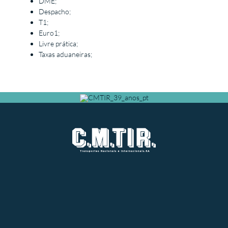
DME;
Despacho;
T1;
Euro1;
Livre prática;
Taxas aduaneiras;